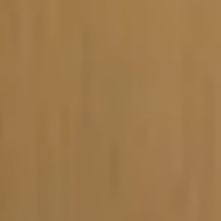
Vacature-alert
Mijn profiel
Bewaarde vacatures