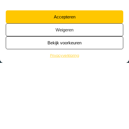
Accepteren
Weigeren
Bekijk voorkeuren
Privacyverklaring
>
Vacatures
Home
Vacatures op de kaart
Wat zoek je voor werk?