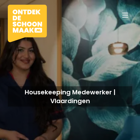
Vacatures
Beroepen
Housekeeping Medewerker |
Vlaardingen
Werkomgevingen
Opleidingen
Werkgevers