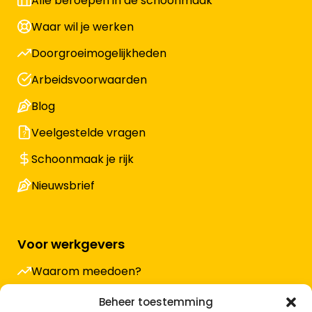
Alle beroepen in de schoonmaak
Waar wil je werken
Doorgroeimogelijkheden
Arbeidsvoorwaarden
Blog
Veelgestelde vragen
Schoonmaak je rijk
Nieuwsbrief
Voor werkgevers
Waarom meedoen?
Hoe werkt het en wat kost het?
Beheer toestemming