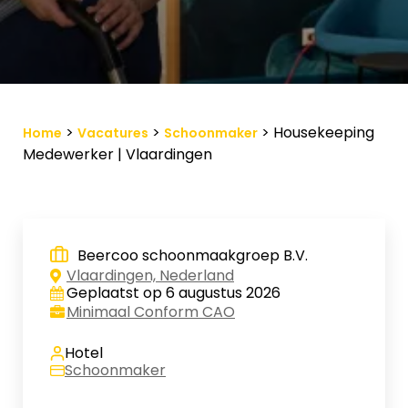
Vacature-alert
Mijn profiel
Bewaarde vacatures
>
>
>
Housekeeping
Home
Vacatures
Schoonmaker
Medewerker | Vlaardingen
Beercoo schoonmaakgroep B.V.
Vlaardingen, Nederland
Geplaatst op 6 augustus 2026
Minimaal Conform CAO
Hotel
Schoonmaker