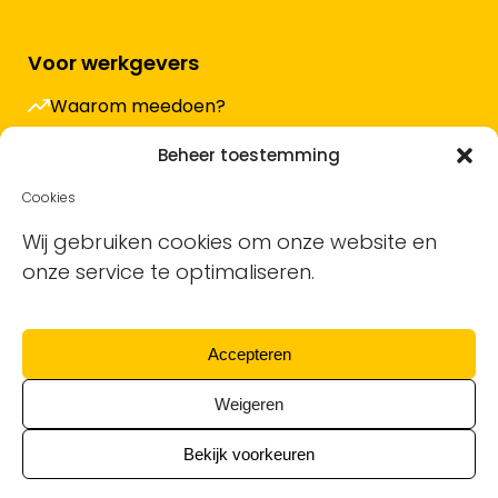
Voor werkgevers
Waarom meedoen?
Hoe werkt het en wat kost het?
Beheer toestemming
Vacature plaatsen
Cookies
Sollicitanten ontvangen
Wij gebruiken cookies om onze website en
onze service te optimaliseren.
Blog
Support voor bedrijven
Accepteren
Nieuwsbrief
Weigeren
Bekijk voorkeuren