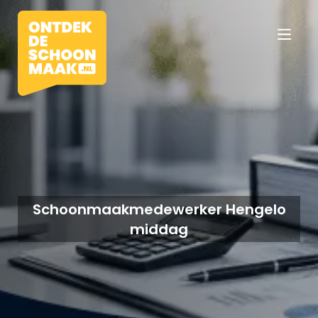
Vacatures
Beroepen
Schoonmaakmedewerker Hengelo
middag
Werkomgevingen
Opleidingen
Werkgevers