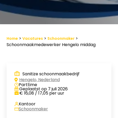
Vacature-alert
Mijn profiel
Bewaarde vacatures
>
>
>
Home
Vacatures
Schoonmaker
Schoonmaakmedewerker Hengelo middag
Sanitize schoonmaakbedrijf
Hengelo, Nederland
Parttime
Geplaatst op 7 juli 2026
€ 16,08 / 17,05 per uur
Kantoor
Schoonmaker