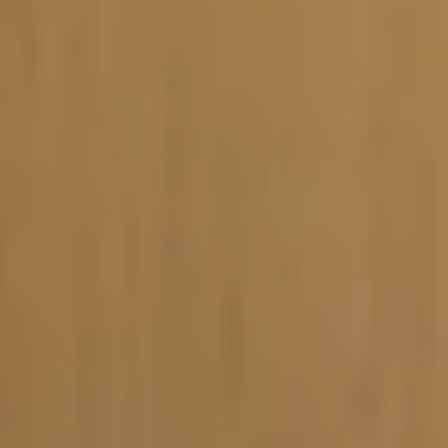
Vacature-alert
Mijn profiel
Bewaarde vacatures