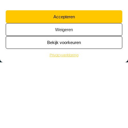
Accepteren
Weigeren
Bekijk voorkeuren
Privacyverklaring
>
Vacatures
Home
Vacatures op de kaart
Wat zoek je voor werk?