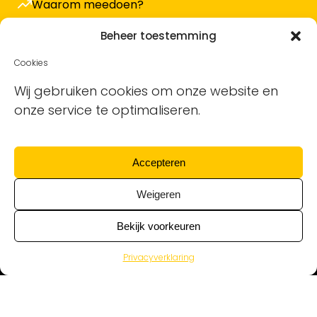
Waarom meedoen?
Hoe werkt het en wat kost het?
Beheer toestemming
Vacature plaatsen
Cookies
Sollicitanten ontvangen
Wij gebruiken cookies om onze website en
onze service te optimaliseren.
Blog
Support voor bedrijven
Accepteren
Nieuwsbrief
Weigeren
Bekijk voorkeuren
Privacyverklaring
Alle schoonmaakvacatures van alle
schoonmaakbedrijven © Ontdek de Schoonmaak | KvK
17130533 | BTW nr NL819935177B01