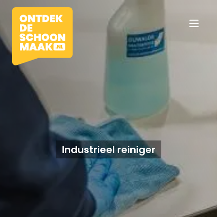
Vacatures
Beroepen
Industrieel reiniger
Werkomgevingen
Opleidingen
Werkgevers