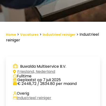
Vacature-alert
Mijn profiel
Bewaarde vacatures
>
>
>
Industrieel
Home
Vacatures
Industrieel reiniger
reiniger
Buwalda Multiservice B.V.
Friesland, Nederland
Fulltime
Geplaatst op 7 juli 2025
€ 2448,72 / 2834.80 per maand
Overig
Industrieel reiniger