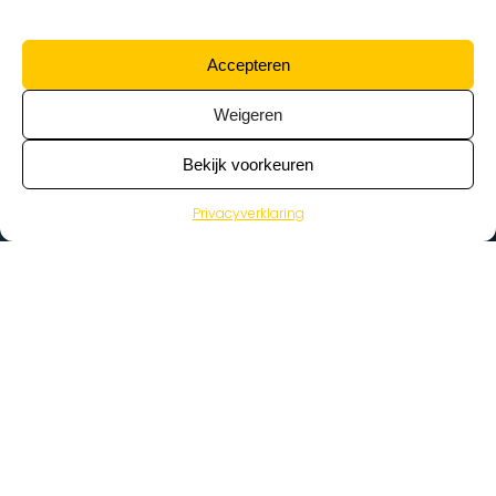
Accepteren
Weigeren
Bekijk voorkeuren
Privacyverklaring
>
Vacatures
Home
Vacatures op de kaart
Wat zoek je voor werk?