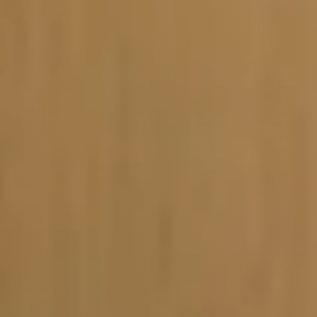
Vacature-alert
Mijn profiel
Bewaarde vacatures