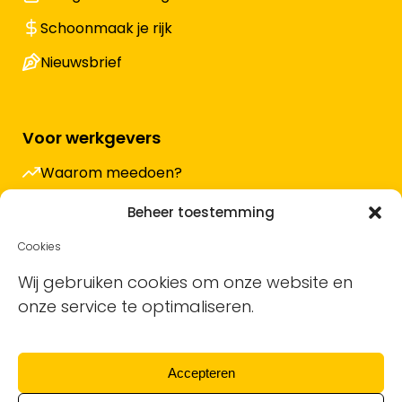
Schoonmaak je rijk
Nieuwsbrief
Voor werkgevers
Waarom meedoen?
Hoe werkt het en wat kost het?
Beheer toestemming
Vacature plaatsen
Cookies
Sollicitanten ontvangen
Wij gebruiken cookies om onze website en
onze service te optimaliseren.
Blog
Support voor bedrijven
Accepteren
Nieuwsbrief