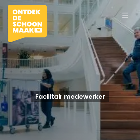
Vacatures
Beroepen
Facilitair medewerker
Werkomgevingen
Opleidingen
Werkgevers