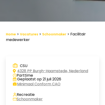
Vacature-alert
Mijn profiel
Bewaarde vacatures
>
>
>
Facilitair
Home
Vacatures
Schoonmaker
medewerker
CSU
4328 PP Burgh-Haamstede, Nederland
Parttime
Geplaatst op 21 juli 2026
Minimaal Conform CAO
Recreatie
Schoonmaker