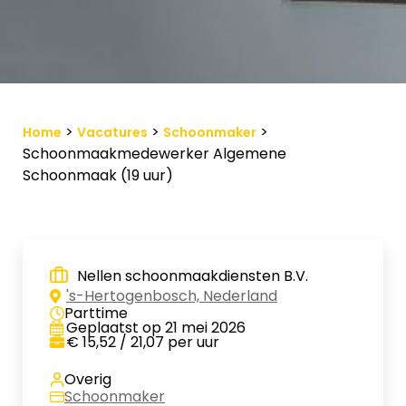
Vacature-alert
Mijn profiel
Bewaarde vacatures
>
>
>
Home
Vacatures
Schoonmaker
Schoonmaakmedewerker Algemene
Schoonmaak (19 uur)
Nellen schoonmaakdiensten B.V.
's-Hertogenbosch, Nederland
Parttime
Geplaatst op 21 mei 2026
€ 15,52 / 21,07 per uur
Overig
Schoonmaker