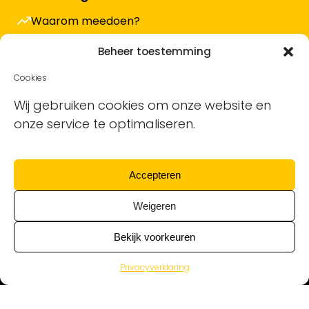
Waarom meedoen?
Hoe werkt het en wat kost het?
Beheer toestemming
Vacature plaatsen
Cookies
Sollicitanten ontvangen
Wij gebruiken cookies om onze website en
onze service te optimaliseren.
Blog
Support voor bedrijven
Accepteren
Nieuwsbrief
Weigeren
Bekijk voorkeuren
Privacyverklaring
Alle schoonmaakvacatures van alle
schoonmaakbedrijven © Ontdek de Schoonmaak | KvK