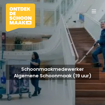
Vacatures
Beroepen
Schoonmaakmedewerker
Algemene Schoonmaak (19 uur)
Werkomgevingen
Opleidingen
Werkgevers