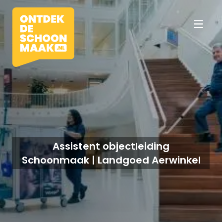
Vacatures
Beroepen
Assistent objectleiding
Schoonmaak | Landgoed Aerwinkel
Werkomgevingen
Opleidingen
Werkgevers