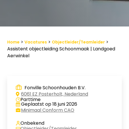
Vacature-alert
Mijn profiel
Bewaarde vacatures
>
>
>
Home
Vacatures
Objectleider/Teamleider
Assistent objectleiding Schoonmaak | Landgoed
Aerwinkel
Fonville Schoonhouden B.V.
6061 EZ Posterholt, Nederland
Parttime
Geplaatst op 18 juni 2026
Minimaal Conform CAO
Onbekend
Objectleider/Teamleider