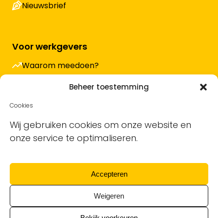
Nieuwsbrief
Voor werkgevers
Waarom meedoen?
Hoe werkt het en wat kost het?
Beheer toestemming
Vacature plaatsen
Cookies
Sollicitanten ontvangen
Wij gebruiken cookies om onze website en
onze service te optimaliseren.
Blog
Support voor bedrijven
Accepteren
Nieuwsbrief
Weigeren
Bekijk voorkeuren