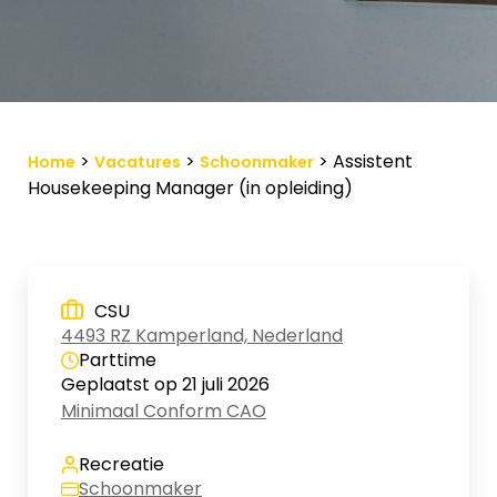
Vacature-alert
Mijn profiel
Bewaarde vacatures
>
>
>
Assistent
Home
Vacatures
Schoonmaker
Housekeeping Manager (in opleiding)
CSU
4493 RZ Kamperland, Nederland
Parttime
Geplaatst op 21 juli 2026
Minimaal Conform CAO
Recreatie
Schoonmaker