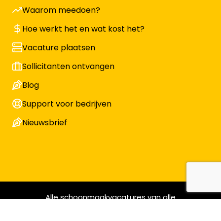
Waarom meedoen?
Hoe werkt het en wat kost het?
Vacature plaatsen
Sollicitanten ontvangen
Blog
Support voor bedrijven
Nieuwsbrief
Alle schoonmaakvacatures van alle
schoonmaakbedrijven © Ontdek de Schoonmaak | KvK
17130533 | BTW nr NL819935177B01