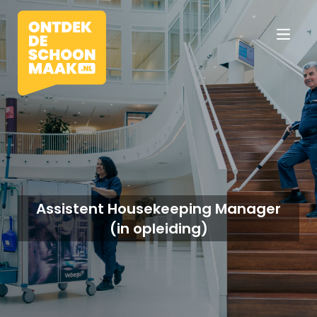
Vacatures
Beroepen
Assistent Housekeeping Manager
(in opleiding)
Werkomgevingen
Opleidingen
Werkgevers