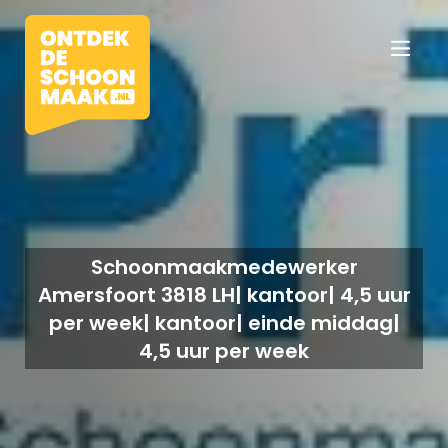
Vacatures
Schoonmaakmedewerker
Beroepen
Amersfoort 3818 LH| kantoor| 4,5 uur
per week| kantoor| einde middag|
Werkomgevingen
4,5 uur per week
Opleidingen
Werkgevers