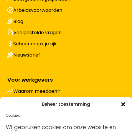
Arbeidsvoorwaarden
Blog
Veelgestelde vragen
Schoonmaak je rijk
Nieuwsbrief
Voor werkgevers
Waarom meedoen?
Hoe werkt het en wat kost het?
Beheer toestemming
Vacature plaatsen
Cookies
Sollicitanten ontvangen
Wij gebruiken cookies om onze website en