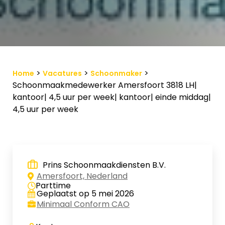
Vacature-alert
Mijn profiel
Bewaarde vacatures
>
>
>
Home
Vacatures
Schoonmaker
Schoonmaakmedewerker Amersfoort 3818 LH|
kantoor| 4,5 uur per week| kantoor| einde middag|
4,5 uur per week
Prins Schoonmaakdiensten B.V.
Amersfoort, Nederland
Parttime
Geplaatst op 5 mei 2026
Minimaal Conform CAO