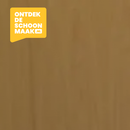
Vacatures
Beroepen
Werkomgevingen
Opleidingen