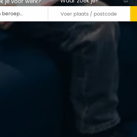
Waar zoek je?
k je voor werk?
n beroep…