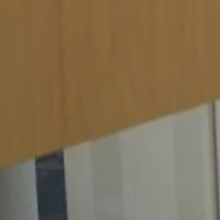
Werkgevers
Vacature-alert