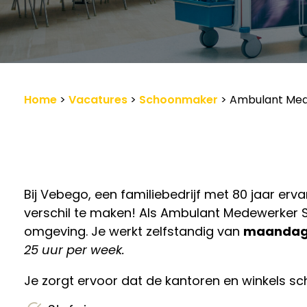
Werkgevers
Vacature-alert
Home
>
Vacatures
>
Schoonmaker
>
Ambulant Mede
Bij Vebego, een familiebedrijf met 80 jaar erv
verschil te maken! Als Ambulant Medewerker S
omgeving. Je werkt zelfstandig van
maanda
25 uur per week.
Je zorgt ervoor dat de kantoren en winkels sch