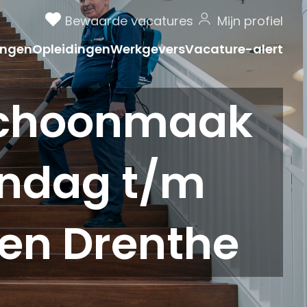
Bewaarde vacatures
Mijn profiel
ngen
Opleidingen
Werkgevers
Vacature-alert
Schoonmaak
andag t/m
 en Drenthe