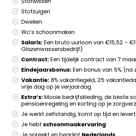
Stofwissen
Stofzuigen
Dweilen
Wc’s schoonmaken
Salaris:
Een bruto uurloon van €15,52 – 
Glazenwassersbedrijf)
Contract:
Een tijdelijk contract van 7 ma
Eindejaarsbonus:
Een bonus van 5% (na 
Vakantie:
8% vakantiegeld, 25 vakantiedag
vrije dag op je verjaardag
Extra’s:
Mooie bedrijfskleding, de beste
pensioenregeling en korting op je zorgver
Je werkt zelfstandig, komt op tijd en le
Je hebt
schoonmaakervaring
Je spreekt en begrijpt
Nederlands