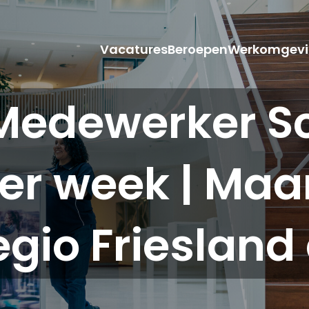
Vacatures
Beroepen
Werkomgevi
Medewerker 
 per week | Ma
Regio Friesland