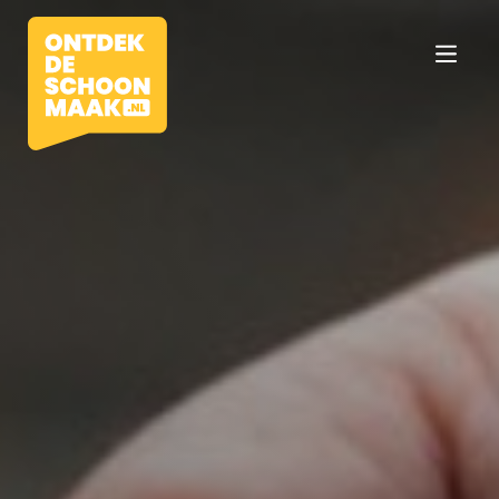
Vacatures
Beroepen
Werkomgevingen
Opleidingen
Werkgevers