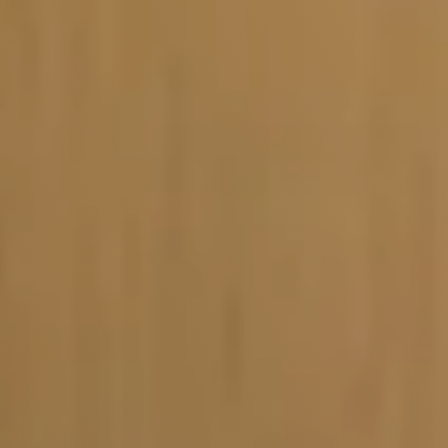
Vacature-alert
Mijn profiel
Bewaarde vacatures