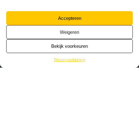
Accepteren
Weigeren
Bekijk voorkeuren
Privacyverklaring
>
Vacatures
Home
Vacatures op de kaart
Wat zoek je voor werk?