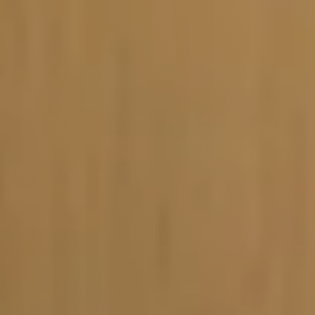
Vacature-alert
Mijn profiel
Bewaarde vacatures