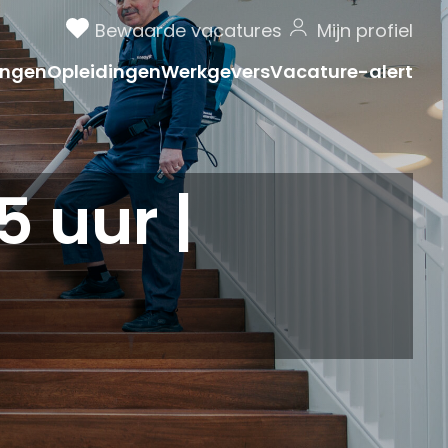
Bewaarde vacatures
Mijn profiel
ngen
Opleidingen
Werkgevers
Vacature-alert
 uur |