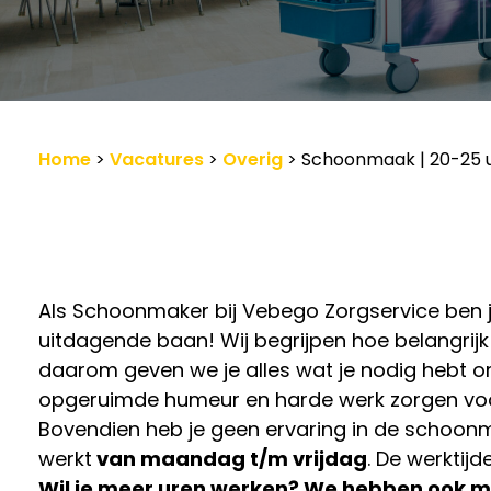
Werkgevers
Vacature-alert
Home
>
Vacatures
>
Overig
>
Schoonmaak | 20-25 u
Als Schoonmaker bij Vebego Zorgservice ben 
uitdagende baan! Wij begrijpen hoe belangrijk
daarom geven we je alles wat je nodig hebt
opgeruimde humeur en harde werk zorgen voor
Bovendien heb je geen ervaring in de schoonm
werkt
van maandag t/m vrijdag
. De werktijd
Wil je meer uren werken? We hebben ook mo