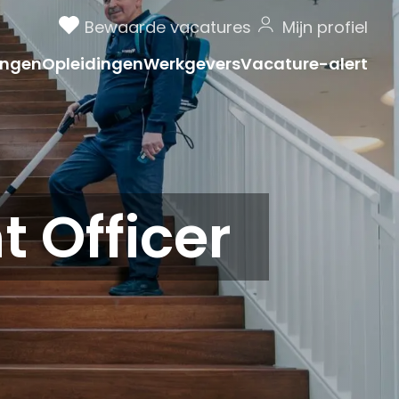
Bewaarde vacatures
Mijn profiel
ngen
Opleidingen
Werkgevers
Vacature-alert
Officer