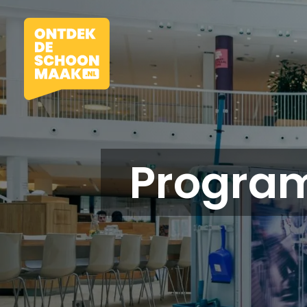
Progra
Vacatures
Beroepen
Werkomgevingen
Opleidingen