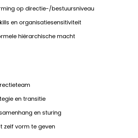
orming op directie-/bestuursniveau
ls en organisatiesensitiviteit
ormele hiërarchische macht
directieteam
tegie en transitie
 samenhang en sturing
t zelf vorm te geven