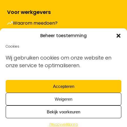
Voor werkgevers
Waarom meedoen?
Hoe werkt het en wat kost het?
Beheer toestemming
Vacature plaatsen
Cookies
Sollicitanten ontvangen
Wij gebruiken cookies om onze website en
onze service te optimaliseren.
Blog
Support voor bedrijven
Accepteren
Nieuwsbrief
Weigeren
Bekijk voorkeuren
Privacyverklaring