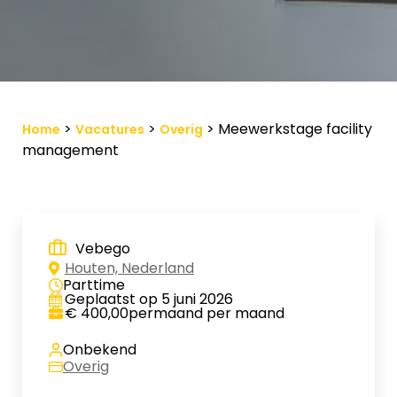
Vacature-alert
Mijn profiel
Bewaarde vacatures
>
>
>
Meewerkstage facility
Home
Vacatures
Overig
management
Vebego
Houten, Nederland
Parttime
Geplaatst op 5 juni 2026
€ 400,00permaand per maand
Onbekend
Overig