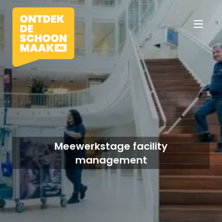
Vacatures
Beroepen
Meewerkstage facility
management
Werkomgevingen
Opleidingen
Werkgevers