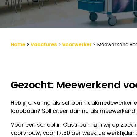
Werkgevers
Vacature-alert
Home
>
Vacatures
>
Voorwerker
>
Meewerkend vo
Gezocht: Meewerkend v
Heb jij ervaring als schoonmaakmedewerker en
loopbaan? Solliciteer dan nu als meewerkend 
Voor een school in Castricum zijn wij op zo
voorvrouw, voor 17,50 per week. Je werktijden zi