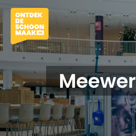
Meewer
Vacatures
Beroepen
Werkomgevingen
Opleidingen