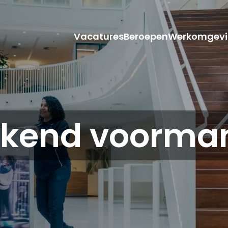
Vacatures
Beroepen
Werkomgevi
kend voorma