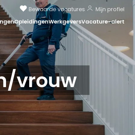
Bewaarde vacatures
Mijn profiel
ngen
Opleidingen
Werkgevers
Vacature-alert
n/vrouw