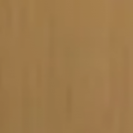
Vacature-alert
Mijn profiel
Bewaarde vacatures