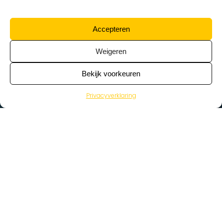
Accepteren
Weigeren
Bekijk voorkeuren
Privacyverklaring
>
Vacatures
Home
Vacatures op de kaart
Wat zoek je voor werk?