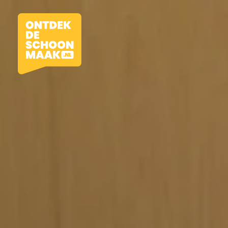
Vacatures
Beroepen
Werkomgevingen
Opleidingen