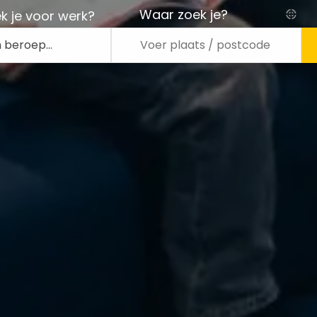
Waar zoek je?
k je voor werk?
n beroep…