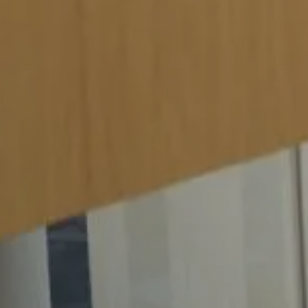
Werkgevers
Vacature-alert