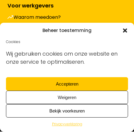
Voor werkgevers
Waarom meedoen?
Hoe werkt het en wat kost het?
Beheer toestemming
Vacature plaatsen
Cookies
Sollicitanten ontvangen
Wij gebruiken cookies om onze website en
onze service te optimaliseren.
Blog
Support voor bedrijven
Accepteren
Nieuwsbrief
Weigeren
Bekijk voorkeuren
Privacyverklaring
Alle schoonmaakvacatures van alle