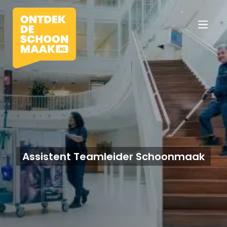
Vacatures
Beroepen
Assistent Teamleider Schoonmaak
Werkomgevingen
Opleidingen
Werkgevers