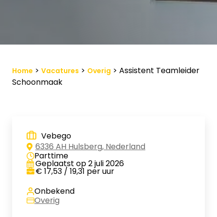
Vacature-alert
Mijn profiel
Bewaarde vacatures
>
>
>
Assistent Teamleider
Home
Vacatures
Overig
Schoonmaak
Vebego
6336 AH Hulsberg, Nederland
Parttime
Geplaatst op 2 juli 2026
€ 17,53 / 19,31 per uur
Onbekend
Overig