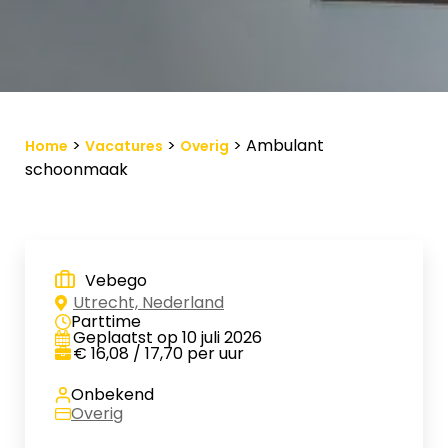
Vacature-alert
Mijn profiel
Bewaarde vacatures
>
>
>
Ambulant
Home
Vacatures
Overig
schoonmaak
Vebego
Utrecht, Nederland
Parttime
Geplaatst op 10 juli 2026
€ 16,08 / 17,70 per uur
Onbekend
Overig