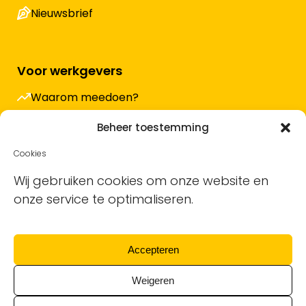
Nieuwsbrief
Voor werkgevers
Waarom meedoen?
Hoe werkt het en wat kost het?
Beheer toestemming
Vacature plaatsen
Cookies
Sollicitanten ontvangen
Wij gebruiken cookies om onze website en
onze service te optimaliseren.
Blog
Support voor bedrijven
Accepteren
Nieuwsbrief
Weigeren