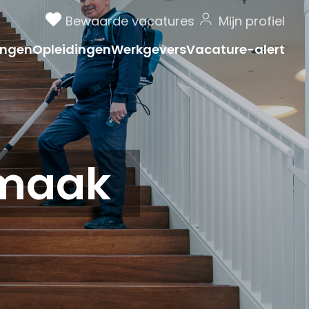
Bewaarde vacatures
Mijn profiel
ngen
Opleidingen
Werkgevers
Vacature-alert
maak