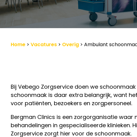
Werkgevers
Vacature-alert
Home
>
Vacatures
>
Overig
>
Ambulant schoonma
Bij Vebego Zorgservice doen we schoonmaak in
schoonmaak is daar extra belangrijk, want he
voor patiënten, bezoekers en zorgpersoneel.
Bergman Clinics is een zorgorganisatie waa
behandelingen in gespecialiseerde klinieken. 
Zorgservice zorgt hier voor de schoonmaak.