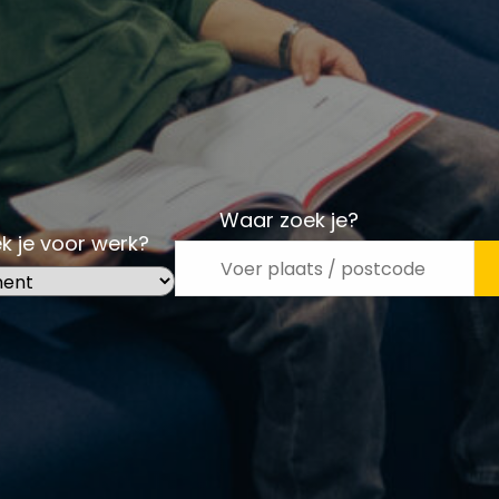
Waar zoek je?
k je voor werk?