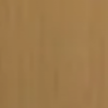
Vacature-alert
Mijn profiel
Bewaarde vacatures