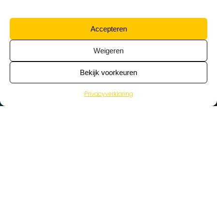
Accepteren
Weigeren
Bekijk voorkeuren
Privacyverklaring
>
Vacatures
Home
Vacatures op de kaart
Wat zoek je voor werk?