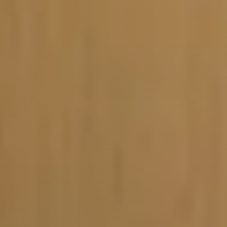
Vacature-alert
Mijn profiel
Bewaarde vacatures