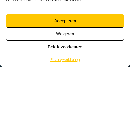
Accepteren
Weigeren
Bekijk voorkeuren
Privacyverklaring
>
Vacatures
Home
Vacatures op de kaart
Wat zoek je voor werk?