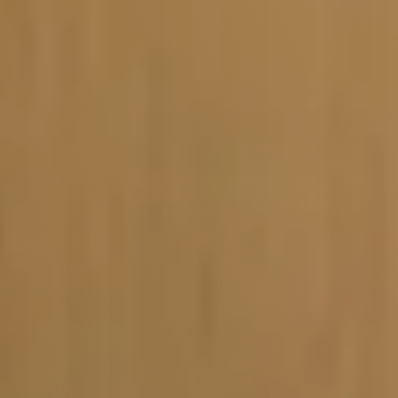
Vacature-alert
Mijn profiel
Bewaarde vacatures