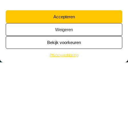
Accepteren
Weigeren
Bekijk voorkeuren
Privacyverklaring
>
Vacatures
Home
Vacatures op de kaart
Wat zoek je voor werk?