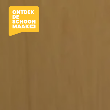
Vacatures
Beroepen
Werkomgevingen
Opleidingen