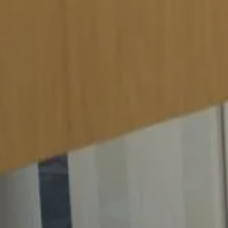
Werkgevers
Vacature-alert