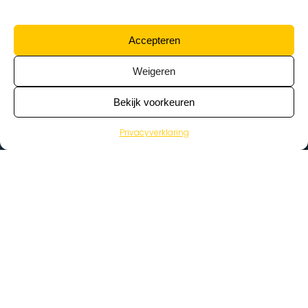
Accepteren
Weigeren
Bekijk voorkeuren
Privacyverklaring
>
Vacatures
Home
Vacatures op de kaart
Wat zoek je voor werk?