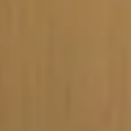
Vacature-alert
Mijn profiel
Bewaarde vacatures