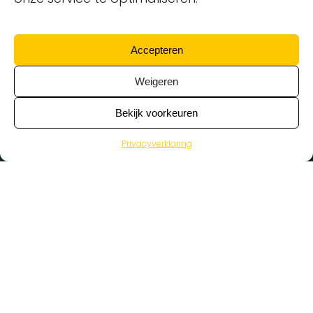
Accepteren
Weigeren
Bekijk voorkeuren
Privacyverklaring
>
Vacatures
Home
Vacatures op de kaart
Wat zoek je voor werk?