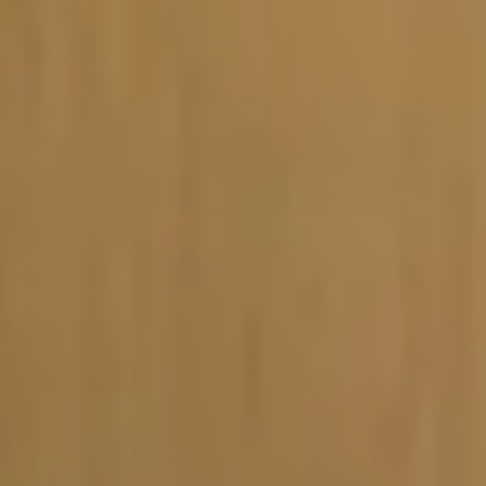
Vacature-alert
Mijn profiel
Bewaarde vacatures