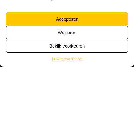
Accepteren
Weigeren
Bekijk voorkeuren
Privacyverklaring
>
Vacatures
Home
Vacatures op de kaart
Wat zoek je voor werk?