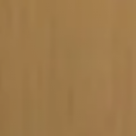
Vacature-alert
Mijn profiel
Bewaarde vacatures