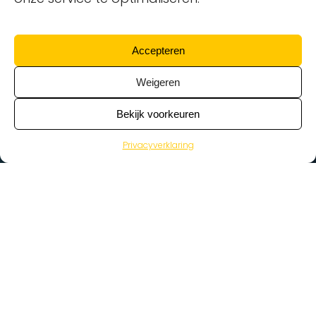
Accepteren
Weigeren
Bekijk voorkeuren
Privacyverklaring
>
Vacatures
Home
Vacatures op de kaart
Wat zoek je voor werk?