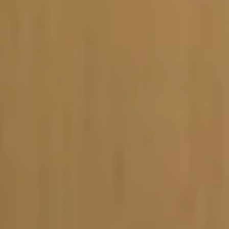
Vacature-alert
Mijn profiel
Bewaarde vacatures