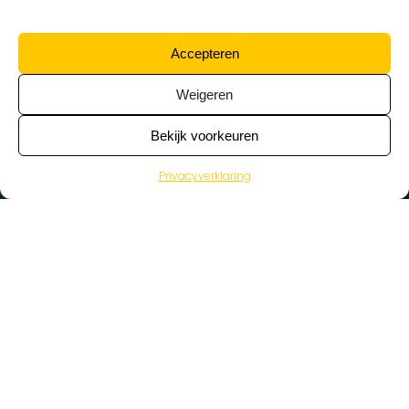
Accepteren
Weigeren
Bekijk voorkeuren
Privacyverklaring
>
Vacatures
Home
Vacatures op de kaart
Wat zoek je voor werk?