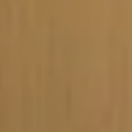
Vacature-alert
Mijn profiel
Bewaarde vacatures