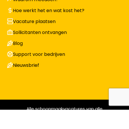
Hoe werkt het en wat kost het?
Vacature plaatsen
Sollicitanten ontvangen
Blog
Support voor bedrijven
Nieuwsbrief
Alle schoonmaakvacatures van alle
schoonmaakbedrijven © Ontdek de Schoonmaak | KvK
17130533 | BTW nr NL819935177B01