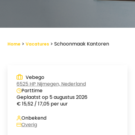
Vacature-alert
Mijn profiel
Bewaarde vacatures
>
>
Schoonmaak Kantoren
Home
Vacatures
Vebego
6525 HP Nijmegen, Nederland
Parttime
Geplaatst op 5 augustus 2026
€ 15,52 / 17,05 per uur
Onbekend
Overig