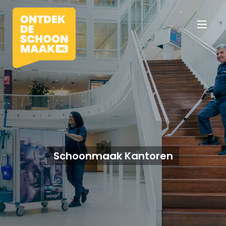
Vacatures
Beroepen
Schoonmaak Kantoren
Werkomgevingen
Opleidingen
Werkgevers