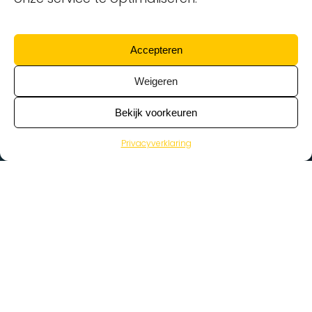
Accepteren
Weigeren
Bekijk voorkeuren
Privacyverklaring
>
Vacatures
Home
Vacatures op de kaart
Wat zoek je voor werk?