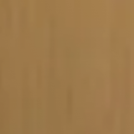
Vacature-alert
Mijn profiel
Bewaarde vacatures