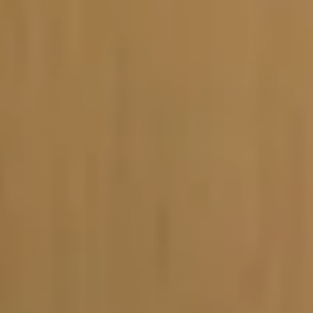
Vacature-alert
Mijn profiel
Bewaarde vacatures