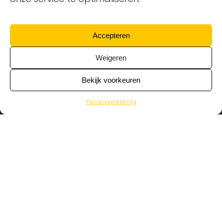
Accepteren
Weigeren
Bekijk voorkeuren
Privacyverklaring
>
Vacatures
Home
Vacatures op de kaart
Wat zoek je voor werk?