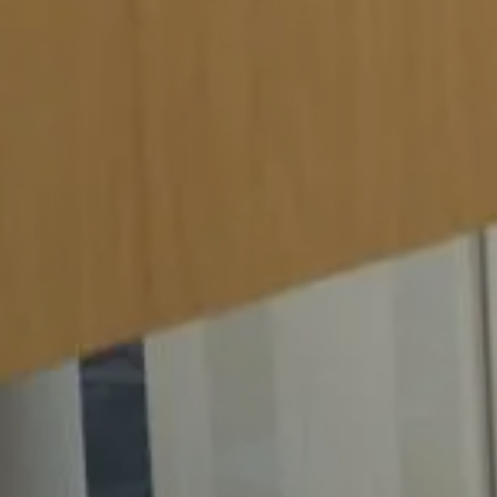
Werkgevers
Vacature-alert