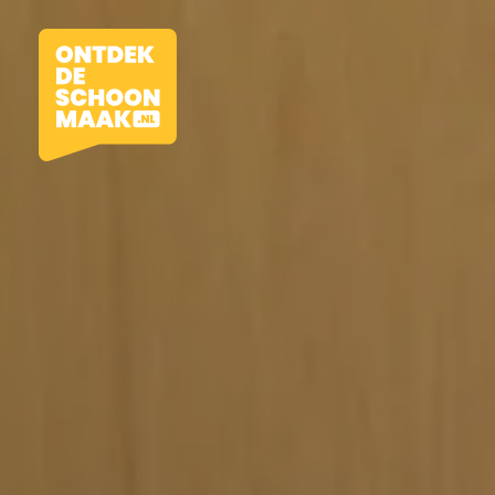
Vacatures
Beroepen
Werkomgevingen
Opleidingen