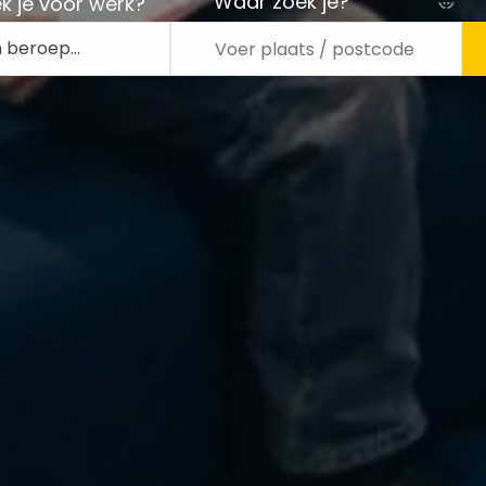
Waar zoek je?
k je voor werk?
n beroep…