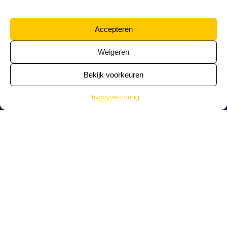
Accepteren
Weigeren
Bekijk voorkeuren
Privacyverklaring
>
Vacatures
Home
Vacatures op de kaart
Wat zoek je voor werk?