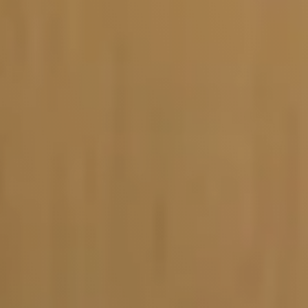
Vacature-alert
Mijn profiel
Bewaarde vacatures