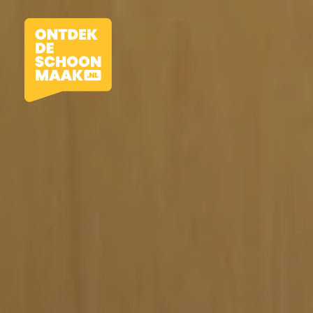
Vacatures
Beroepen
Werkomgevingen
Opleidingen