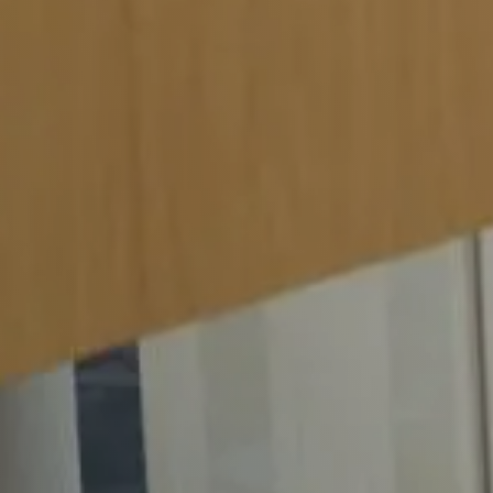
Werkgevers
Vacature-alert