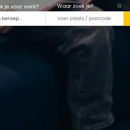
Waar zoek je?
k je voor werk?
n beroep…