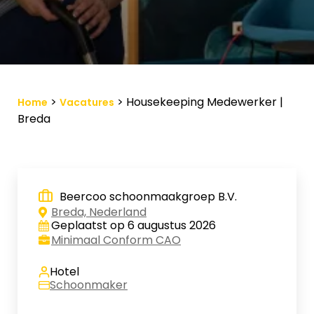
Vacature-alert
Mijn profiel
Bewaarde vacatures
>
>
Housekeeping Medewerker |
Home
Vacatures
Breda
Beercoo schoonmaakgroep B.V.
Breda, Nederland
Geplaatst op 6 augustus 2026
Minimaal Conform CAO
Hotel
Schoonmaker