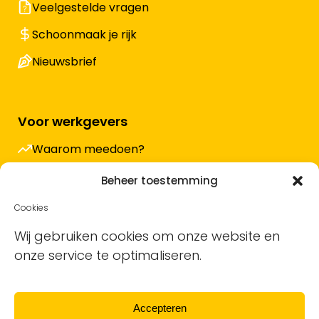
Veelgestelde vragen
Schoonmaak je rijk
Nieuwsbrief
Voor werkgevers
Waarom meedoen?
Hoe werkt het en wat kost het?
Beheer toestemming
Vacature plaatsen
Cookies
Sollicitanten ontvangen
Wij gebruiken cookies om onze website en
onze service te optimaliseren.
Blog
Support voor bedrijven
Accepteren
Nieuwsbrief