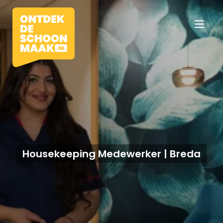
Vacatures
Beroepen
Housekeeping Medewerker | Breda
Werkomgevingen
Opleidingen
Werkgevers