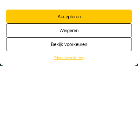
Accepteren
Weigeren
Bekijk voorkeuren
Privacyverklaring
>
Vacatures
Home
Vacatures op de kaart
Wat zoek je voor werk?