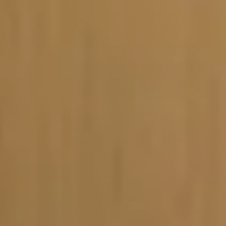
Vacature-alert
Mijn profiel
Bewaarde vacatures