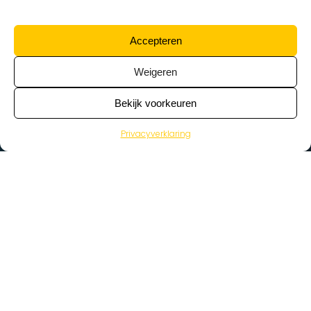
Accepteren
Weigeren
Bekijk voorkeuren
Privacyverklaring
>
Vacatures
Home
Vacatures op de kaart
Wat zoek je voor werk?