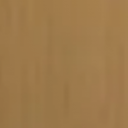
Vacature-alert
Mijn profiel
Bewaarde vacatures