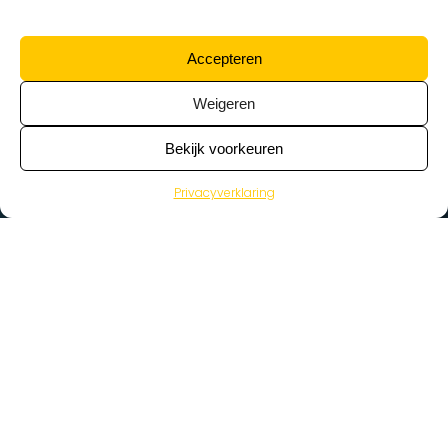
Accepteren
Weigeren
Bekijk voorkeuren
Privacyverklaring
>
Vacatures
Home
Vacatures op de kaart
Wat zoek je voor werk?