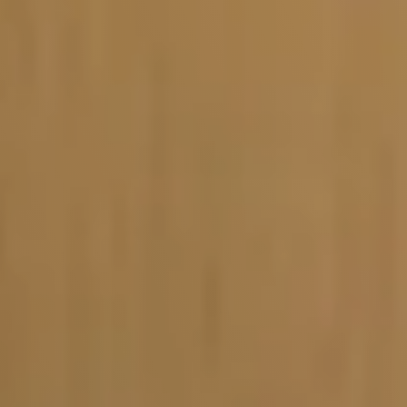
Vacature-alert
Mijn profiel
Bewaarde vacatures