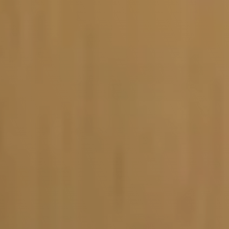
Vacature-alert
Mijn profiel
Bewaarde vacatures