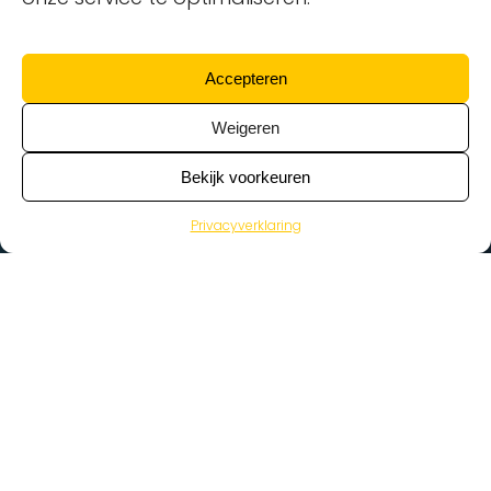
Accepteren
Weigeren
Bekijk voorkeuren
Privacyverklaring
>
Vacatures
Home
Vacatures op de kaart
Wat zoek je voor werk?