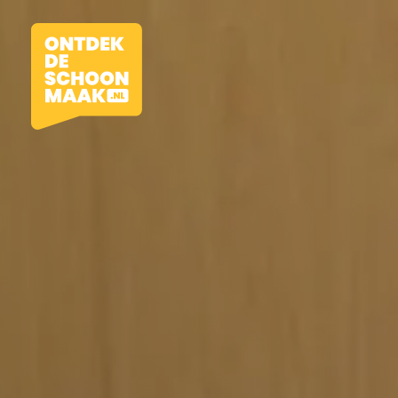
Vacatures
Beroepen
Werkomgevingen
Opleidingen