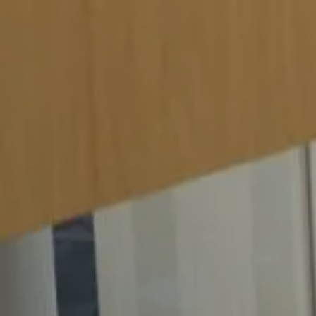
Werkgevers
Vacature-alert