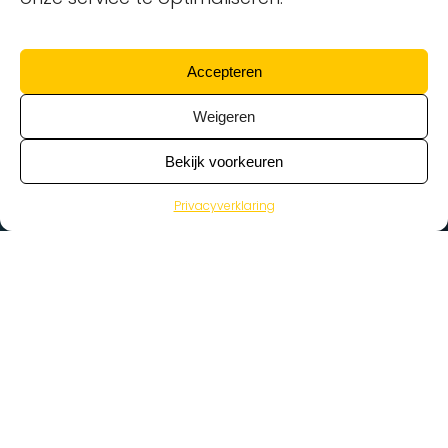
Accepteren
Weigeren
Bekijk voorkeuren
Privacyverklaring
>
Vacatures
Home
Vacatures op de kaart
Wat zoek je voor werk?