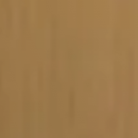
Vacature-alert
Mijn profiel
Bewaarde vacatures