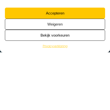
Accepteren
Weigeren
Bekijk voorkeuren
Privacyverklaring
>
Vacatures
Home
Vacatures op de kaart
Wat zoek je voor werk?