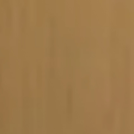
Vacature-alert
Mijn profiel
Bewaarde vacatures