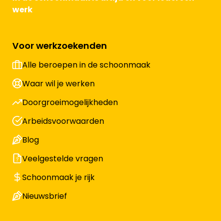
werk
Vacature-alert
Mijn profiel
Voor werkzoekenden
Alle beroepen in de schoonmaak
Bewaarde vacatures
Waar wil je werken
Doorgroeimogelijkheden
Arbeidsvoorwaarden
Blog
Veelgestelde vragen
Schoonmaak je rijk
Nieuwsbrief