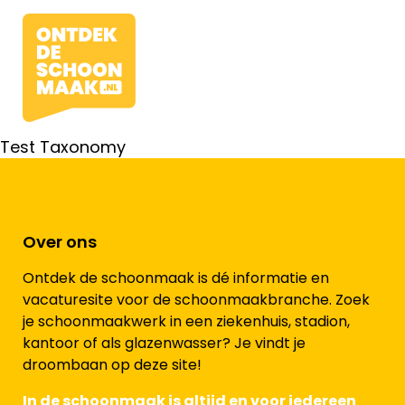
Test Taxonomy
Vacatures
Over ons
Beroepen
Ontdek de schoonmaak is dé informatie en
Werkomgevingen
vacaturesite voor de schoonmaakbranche. Zoek
je schoonmaakwerk in een ziekenhuis, stadion,
Opleidingen
kantoor of als glazenwasser? Je vindt je
droombaan op deze site!
Werkgevers
In de schoonmaak is altijd en voor iedereen